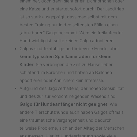
einem her, doch dann sieht er ein Eichhörnchen oder
eine Katze und er startet sofort durch! Der Jagdtrieb
ist so stark ausgeprägt, dass man selbst mit dem
besten Training nur in den seltensten Fällen einen
„abrufbaren“ Galgo bekommt. Wem ein freilaufender
Hund wichtig ist, sollte keinen Galgo adoptieren.
Galgos sind feinfühlige und liebevolle Hunde, aber
keine typischen Spielkameraden für kleine
Kinder
. Sie verbringen die Zeit zu Hause lieber
schlafend im Körbchen und haben an Bällchen
apportieren oder Ähnlichem kein Interesse.
Aufgrund des Jagdverhaltens, der hohen Sensibilität
und des zur zur Vorsicht neigenden Wesens sind
Galgo für Hundeanfänger nicht geeignet
. Wie
andere Tierschutzhunde auch haben Galgos oftmals
eine traumatische Vergangenheit und dadurch
teilweise Probleme, sich an den Alltag der Menschen
anzupassen. Hier ist Hundeerfahrung sowie viele