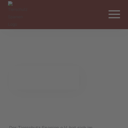
Rasseportrait Galgo
Español
Der Tierschutz Spanien e.V. hat sich im