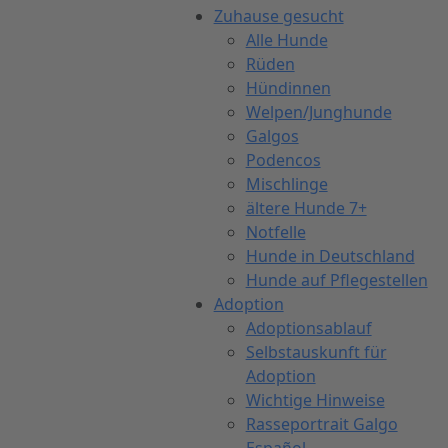
Zuhause gesucht
Alle Hunde
Rüden
Hündinnen
Welpen/Junghunde
Galgos
Podencos
Mischlinge
ältere Hunde 7+
Notfelle
Hunde in Deutschland
Hunde auf Pflegestellen
Adoption
Adoptionsablauf
Selbstauskunft für
Adoption
Wichtige Hinweise
Rasseportrait Galgo