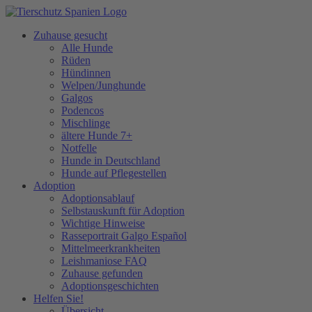
Zuhause gesucht
Alle Hunde
Rüden
Hündinnen
Welpen/Junghunde
Galgos
Podencos
Mischlinge
ältere Hunde 7+
Notfelle
Hunde in Deutschland
Hunde auf Pflegestellen
Adoption
Adoptionsablauf
Selbstauskunft für Adoption
Wichtige Hinweise
Rasseportrait Galgo Español
Mittelmeerkrankheiten
Leishmaniose FAQ
Zuhause gefunden
Adoptionsgeschichten
Helfen Sie!
Übersicht