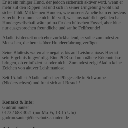
Er ist ein ruhiger Hund, der jedoch sicherlich aktiver wird, wenn er
mehr auf den Rippen hat und sich in seiner Umgebung wohl und
sicher fühlt. Mit kleinen Hunden, wie unserer Amelie kam er bestens
zurecht. Er nimmt sie nicht für voll, was uns natürlich gefallen hat.
Hundegesellschaft wäre prima für den hübschen Fussel, aber bitte
nur ausgesprochen freundliche und sanfte Fellfreunde!
Aladin ist derzeit noch eher zurückhaltend, er sollte zumindest zu
Menschen, die bereits über Hundeerfahrung verfügen.
Seine Bluttests waren alle negativ, bis auf Leishmaniose. Hier ist
sein Ergebnis fragwürdig. Eine PCR soll nun nähere Erkenntnisse
bringen, ob er infiziert ist oder nicht. Zumindest zeigt Aladin keine
Zeichen von aktiver Leishmaniose.
Seit 15.Juli ist Aladin auf seiner Pflegestelle in Schwarme
(Niedersachsen) und freut sich auf Besuch!
Kontakt & Info:
Gudrun Sauter
0173 / 688 3021 (nur Mo-Fr, 13-15 Uhr)
gudrun.sauter@tierschutz-spanien.de