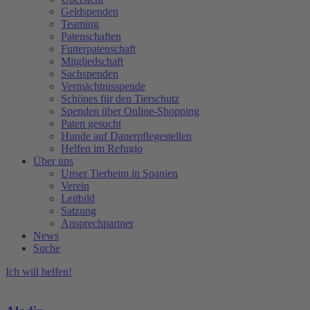
Geldspenden
Teaming
Patenschaften
Futterpatenschaft
Mitgliedschaft
Sachspenden
Vermächtnisspende
Schönes für den Tierschutz
Spenden über Online-Shopping
Paten gesucht
Hunde auf Dauerpflegestellen
Helfen im Refugio
Über uns
Unser Tierheim in Spanien
Verein
Leitbild
Satzung
Ansprechpartner
News
Suche
Ich will helfen!