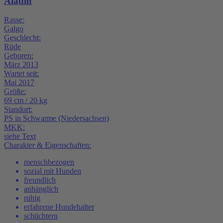
Aladin
Rasse:
Galgo
Geschlecht:
Rüde
Geboren:
März 2013
Wartet seit:
Mai 2017
Größe:
69 cm / 20 kg
Standort:
PS in Schwarme (Niedersachsen)
MKK:
siehe Text
Charakter & Eigenschaften:
menschbezogen
sozial mit Hunden
freundlich
anhänglich
ruhig
erfahrene Hundehalter
schüchtern