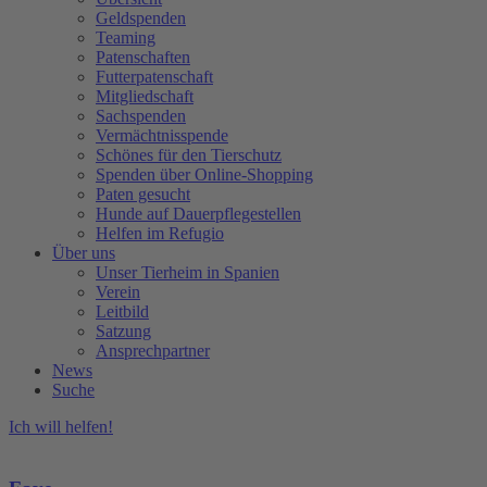
Geldspenden
Teaming
Patenschaften
Futterpatenschaft
Mitgliedschaft
Sachspenden
Vermächtnisspende
Schönes für den Tierschutz
Spenden über Online-Shopping
Paten gesucht
Hunde auf Dauerpflegestellen
Helfen im Refugio
Über uns
Unser Tierheim in Spanien
Verein
Leitbild
Satzung
Ansprechpartner
News
Suche
Ich will helfen!