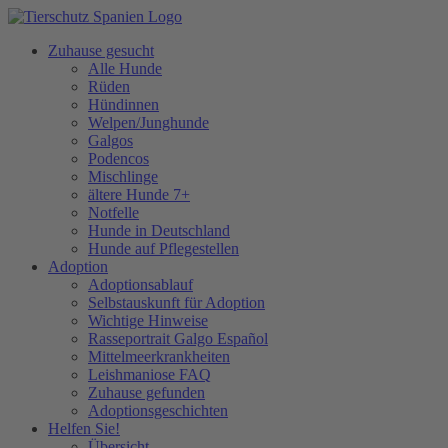
Zuhause gesucht
Alle Hunde
Rüden
Hündinnen
Welpen/Junghunde
Galgos
Podencos
Mischlinge
ältere Hunde 7+
Notfelle
Hunde in Deutschland
Hunde auf Pflegestellen
Adoption
Adoptionsablauf
Selbstauskunft für Adoption
Wichtige Hinweise
Rasseportrait Galgo Español
Mittelmeerkrankheiten
Leishmaniose FAQ
Zuhause gefunden
Adoptionsgeschichten
Helfen Sie!
Übersicht