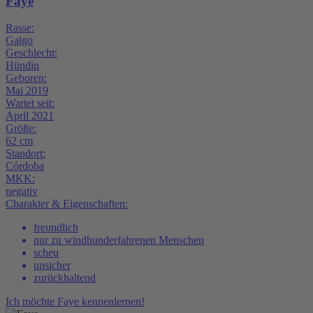
Faye
Rasse:
Galgo
Geschlecht:
Hündin
Geboren:
Mai 2019
Wartet seit:
April 2021
Größe:
62 cm
Standort:
Córdoba
MKK:
negativ
Charakter & Eigenschaften:
freundlich
nur zu windhunderfahrenen Menschen
scheu
unsicher
zurückhaltend
Ich möchte
Faye kennenlernen!