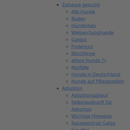
Zuhause gesucht
Alle Hunde
Rüden
Hündinnen
Welpen/Junghunde
Galgos
Podencos
Mischlinge
ältere Hunde 7+
Notfelle
Hunde in Deutschland
Hunde auf Pflegestellen
Adoption
Adoptionsablauf
Selbstauskunft für
Adoption
Wichtige Hinweise
Rasseportrait Galgo