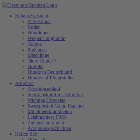
Zuhause gesucht
Alle Hunde
Rüden
Hündinnen
Welpen/Junghunde
Galgos
Podencos
Mischlinge
ältere Hunde 7+
Notfelle
Hunde in Deutschland
Hunde auf Pflegestellen
Adoption
Adoptionsablauf
Selbstauskunft für Adoption
Wichtige Hinweise
Rasseportrait Galgo Español
Mittelmeerkrankheiten
Leishmaniose FAQ
Zuhause gefunden
Adoptionsgeschichten
Helfen Sie!
Übersicht