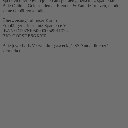
Spenden über PayPal gehen an spenden@tierschutz-spanien.de
Bitte Option „Geld senden an Freuden & Familie“ nutzen, damit
keine Gebühren anfallen.
Überweisung auf unser Konto
Empfänger: Tierschutz Spanien e.V.
IBAN: DE07610500000049011933
BIC: GOPSDE6GXXX
Bitte jeweils als Verwendungszweck „TSS Autoaufkleber“
vermerken.