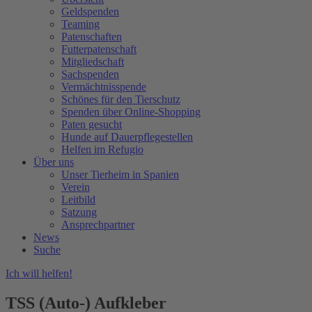
Geldspenden
Teaming
Patenschaften
Futterpatenschaft
Mitgliedschaft
Sachspenden
Vermächtnisspende
Schönes für den Tierschutz
Spenden über Online-Shopping
Paten gesucht
Hunde auf Dauerpflegestellen
Helfen im Refugio
Über uns
Unser Tierheim in Spanien
Verein
Leitbild
Satzung
Ansprechpartner
News
Suche
Ich will helfen!
TSS (Auto-) Aufkleber