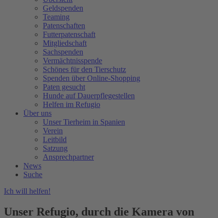
Geldspenden
Teaming
Patenschaften
Futterpatenschaft
Mitgliedschaft
Sachspenden
Vermächtnisspende
Schönes für den Tierschutz
Spenden über Online-Shopping
Paten gesucht
Hunde auf Dauerpflegestellen
Helfen im Refugio
Über uns
Unser Tierheim in Spanien
Verein
Leitbild
Satzung
Ansprechpartner
News
Suche
Ich will helfen!
Unser Refugio, durch die Kamera von