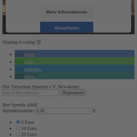
Mehr Informationen
Akzeptieren
powered by
Usercentrics Consent Management
Sharing is caring 😌
Platform
&
eRecht24
teilen
teilen
mitteilen
teilen
Der Tierschutz Spanien e.V. Newsletter:
Ihre Spende zählt!
Spendensumme:
€
5 Euro
10 Euro
20 Euro