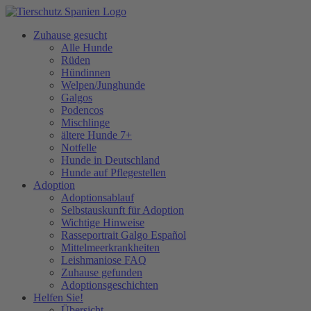
Zuhause gesucht
Alle Hunde
Rüden
Hündinnen
Welpen/Junghunde
Galgos
Podencos
Mischlinge
ältere Hunde 7+
Notfelle
Hunde in Deutschland
Hunde auf Pflegestellen
Adoption
Adoptionsablauf
Selbstauskunft für Adoption
Wichtige Hinweise
Rasseportrait Galgo Español
Mittelmeerkrankheiten
Leishmaniose FAQ
Zuhause gefunden
Adoptionsgeschichten
Helfen Sie!
Übersicht